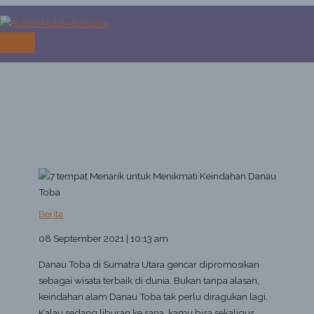
Skip
to
7 tempat Menarik untuk
content
MAIN
Menikmati Keindahan Danau Toba
MENU
Home
Berita
7 tempat Menarik untuk Menikmati Keindahan Danau Toba
Berita
08 September 2021 | 10:13 am
Danau Toba di Sumatra Utara gencar dipromosikan
sebagai wisata terbaik di dunia. Bukan tanpa alasan,
keindahan alam Danau Toba tak perlu diragukan lagi.
Kalau sedang liburan ke sana, kamu bisa sekaligus