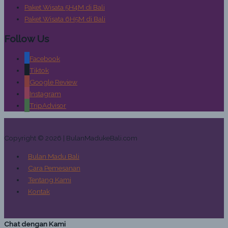
Paket Wisata 5H4M di Bali
Paket Wisata 6H5M di Bali
Follow Us
Facebook
Tiktok
Google Review
Instagram
TripAdvisor
Copyright © 2026 | BulanMadukeBali.com
Bulan Madu Bali
Cara Pemesanan
Tentang Kami
Kontak
Chat dengan Kami