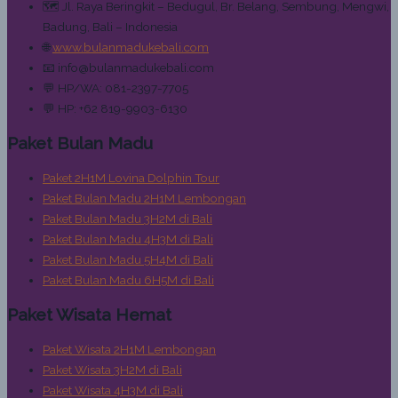
🗺️ Jl. Raya Beringkit – Bedugul, Br. Belang, Sembung, Mengwi,
Badung, Bali – Indonesia
🌐
www.bulanmadukebali.com
📧 info@bulanmadukebali.com
💬 HP/WA: 081-2397-7705
💬 HP: +62 819-9903-6130
Paket Bulan Madu
Paket 2H1M Lovina Dolphin Tour
Paket Bulan Madu 2H1M Lembongan
Paket Bulan Madu 3H2M di Bali
Paket Bulan Madu 4H3M di Bali
Paket Bulan Madu 5H4M di Bali
Paket Bulan Madu 6H5M di Bali
Paket Wisata Hemat
Paket Wisata 2H1M Lembongan
Paket Wisata 3H2M di Bali
Paket Wisata 4H3M di Bali