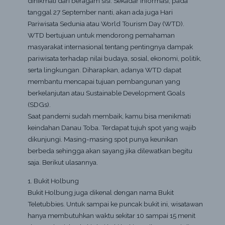
dinikmati dari beragam sisi. Sekadar informasi, pada
tanggal 27 September nanti, akan ada juga Hari
Pariwisata Sedunia atau World Tourism Day (WTD).
WTD bertujuan untuk mendorong pemahaman
masyarakat internasional tentang pentingnya dampak
pariwisata terhadap nilai budaya, sosial, ekonomi, politik,
serta lingkungan. Diharapkan, adanya WTD dapat
membantu mencapai tujuan pembangunan yang
berkelanjutan atau Sustainable Development Goals
(SDGs).
Saat pandemi sudah membaik, kamu bisa menikmati
keindahan Danau Toba. Terdapat tujuh spot yang wajib
dikunjungi. Masing-masing spot punya keunikan
berbeda sehingga akan sayang jika dilewatkan begitu
saja. Berikut ulasannya.
1. Bukit Holbung
Bukit Holbung juga dikenal dengan nama Bukit
Teletubbies. Untuk sampai ke puncak bukit ini, wisatawan
hanya membutuhkan waktu sekitar 10 sampai 15 menit