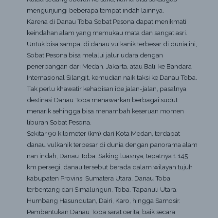
mengunjungi beberapa tempat indah lainnya.
Karena di Danau Toba Sobat Pesona dapat menikmati
keindahan alam yang memukau mata dan sangat asri.
Untuk bisa sampai di danau vulkanik terbesar di dunia ini,
Sobat Pesona bisa melalui jalur udara dengan
penerbangan dari Medan, Jakarta, atau Bali, ke Bandara
Internasional Silangit, kemudian naik taksi ke Danau Toba.
Tak perlu khawatir kehabisan ide jalan-jalan, pasalnya
destinasi Danau Toba menawarkan berbagai sudut
menarik sehingga bisa menambah keseruan momen
liburan Sobat Pesona.
Sekitar 90 kilometer (km) dari Kota Medan, terdapat
danau vulkanik terbesar di dunia dengan panorama alam
nan indah, Danau Toba. Saking luasnya, tepatnya 1.145
km persegi, danau tersebut berada dalam wilayah tujuh
kabupaten Provinsi Sumatera Utara. Danau Toba
terbentang dari Simalungun, Toba, Tapanuli Utara,
Humbang Hasundutan, Dairi, Karo, hingga Samosir.
Pembentukan Danau Toba sarat cerita, baik secara