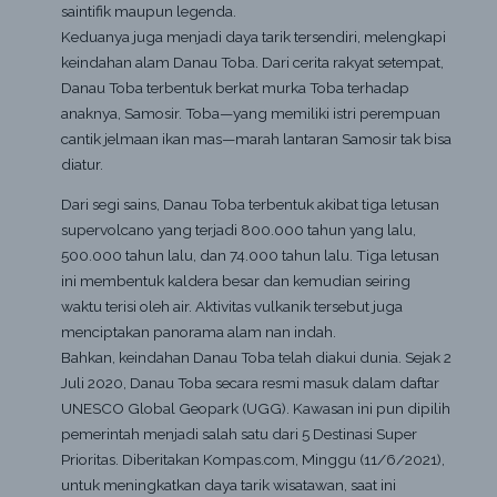
saintifik maupun legenda.
Keduanya juga menjadi daya tarik tersendiri, melengkapi
keindahan alam Danau Toba. Dari cerita rakyat setempat,
Danau Toba terbentuk berkat murka Toba terhadap
anaknya, Samosir. Toba—yang memiliki istri perempuan
cantik jelmaan ikan mas—marah lantaran Samosir tak bisa
diatur.
Dari segi sains, Danau Toba terbentuk akibat tiga letusan
supervolcano yang terjadi 800.000 tahun yang lalu,
500.000 tahun lalu, dan 74.000 tahun lalu. Tiga letusan
ini membentuk kaldera besar dan kemudian seiring
waktu terisi oleh air. Aktivitas vulkanik tersebut juga
menciptakan panorama alam nan indah.
Bahkan, keindahan Danau Toba telah diakui dunia. Sejak 2
Juli 2020, Danau Toba secara resmi masuk dalam daftar
UNESCO Global Geopark (UGG). Kawasan ini pun dipilih
pemerintah menjadi salah satu dari 5 Destinasi Super
Prioritas. Diberitakan Kompas.com, Minggu (11/6/2021),
untuk meningkatkan daya tarik wisatawan, saat ini