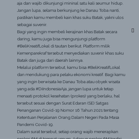
aja dan wajib dikunjungi mininal satu kali seumur hidup.
Jangan lupa, selama berkunjung ke Danau Toba nanti,
pastikan kamu membeli kain khas suku Batak, yakni ulos
sebagai suvenir.
Bagi yang ingin membeli kerajinan khas Batak secara
daring, kamu juga bisa mengunjungi platform
#BeliKreatifLokal di tautan berikut. Platform milik
Kemenparekraf tersebut menyediakan suvenir khas suku
Batak dan juga dari daerah lainnya.
Melalui platform tersebut, kamu bisa #BeliKreatifLokal
dan mendukung para pelaku ekonomi kreatif. Bagi kamu
yang ingin berwisata ke Danau Toba atau obyek wisata
yang ada #DiIndonesiaAja, jangan lupa untuk tetap
menaati protokol kesehatan (prokes) yang berlaku, hal
tersebut sesuai dengan Surat Edaran (SE) Satgas
Penanganan Covid-19 Nomor 16 Tahun 2021 tentang
Ketentuan Perjalanan Orang Dalam Negeri Pada Masa
Pandemi Covid-19.
Dalam surat tersebut, setiap orang wajib menerapkan
prokes 6M di tempat umum. Adapun prokes 6M terdiri