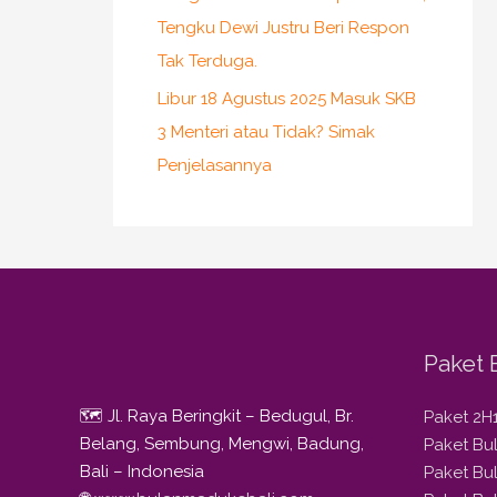
Tengku Dewi Justru Beri Respon
Tak Terduga.
Libur 18 Agustus 2025 Masuk SKB
3 Menteri atau Tidak? Simak
Penjelasannya
Paket 
🗺️ Jl. Raya Beringkit – Bedugul, Br.
Paket 2H
Belang, Sembung, Mengwi, Badung,
Paket B
Bali – Indonesia
Paket Bu