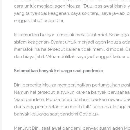
cara untuk menjadi agen Mouza. “Dulu pas awal bisnis, y
yang tanya soal keagenan, saya sok tahu, saya jawab, o
enggak tahu,” ucap Dini.
Ia kemudian belajar termasuk melalui internet. Sehing
sistem keagenan. Syarat untuk menjadi agen Mouza adal
mematok harha tersebut karena tidak memiliki modal. Den
dan biaya jahit. “Alhamdulillah saya jadi enggak keluar ua
Selamatkan banyak keluarga saat pandemic
Dini bercerita Mouza memperlihatkan pertumbuhan posit
Namun hal tersebut ia syukuri karena banyak perusahaan
“Saat pandemi, Mouza tetap tumbuh, berikan reward p
dikurangi, pemotretan pun masih full,” ucap dia. Ia 
banyak keluarga saat pandemi Covid-19.
Menurut Dini, saat awal pandemi, banyak suami agen M