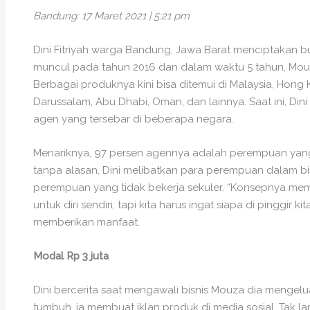
Bandung: 17 Maret 2021 | 5:21 pm
Dini Fitriyah warga Bandung, Jawa Barat menciptakan
muncul pada tahun 2016 dan dalam waktu 5 tahun, Mou
Berbagai produknya kini bisa ditemui di Malaysia, Hong K
Darussalam, Abu Dhabi, Oman, dan lainnya. Saat ini, Din
agen yang tersebar di beberapa negara.
Menariknya, 97 persen agennya adalah perempuan yang
tanpa alasan, Dini melibatkan para perempuan dalam b
perempuan yang tidak bekerja sekuler. “Konsepnya mem
untuk diri sendiri, tapi kita harus ingat siapa di pinggir k
memberikan manfaat.
Modal Rp 3 juta
Dini bercerita saat mengawali bisnis Mouza dia mengelua
tumbuh, ia membuat iklan produk di media sosial. Tak