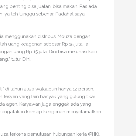
ang penting bisa jualan, bisa makan. Pas ada
h iya teh tunggu sebenar. Padahal saya
ga ia menggunakan distribusi Mouza dengan
ah uang keagenan sebesar Rp 15 juta. Ia
gan uang Rp 15 juta, Dini bisa melunasi kain
ng,” tutur Dini.
if di tahun 2020 walaupun hanya 12 persen.
 fesyen yang lain banyak yang gulung tikar.
ada agen. Karyawan juga enggak ada yang
juga mengatakan konsep keagenan menyelamatkan
ouza terkena pemutusan hubungan kerja (PHK),