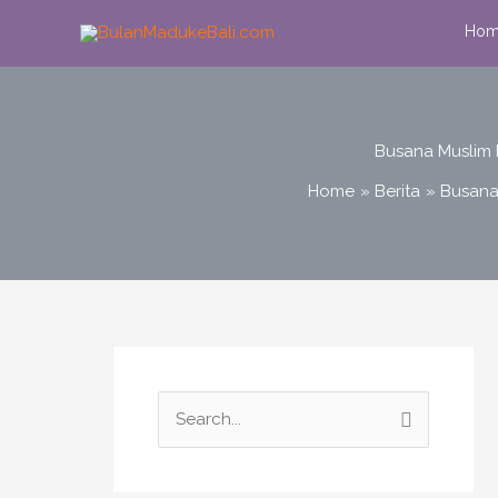
Skip
Hom
to
content
Busana Muslim 
Home
Berita
Busana
S
e
a