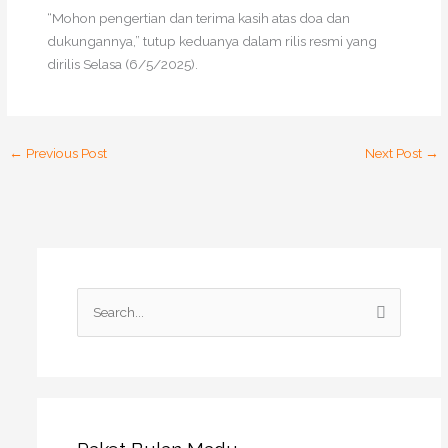
“Mohon pengertian dan terima kasih atas doa dan
dukungannya,” tutup keduanya dalam rilis resmi yang
dirilis Selasa (6/5/2025).
←
Previous Post
Next Post
→
S
e
a
r
c
h