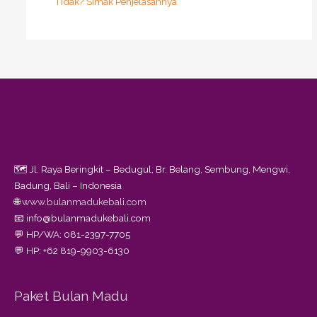
Tidak? Simak Penjelasannya
🗺️ Jl. Raya Beringkit – Bedugul, Br. Belang, Sembung, Mengwi,
Badung, Bali – Indonesia
🌐
www.bulanmadukebali.com
📧 info@bulanmadukebali.com
💬 HP/WA: 081-2397-7705
💬 HP: +62 819-9903-6130
Paket Bulan Madu