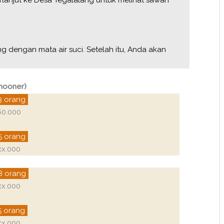
g dengan mata air suci. Setelah itu, Anda akan
mooner)
3 orang
60.000
5 orang
xx.000
8 orang
xx.000
5 orang
xx.000