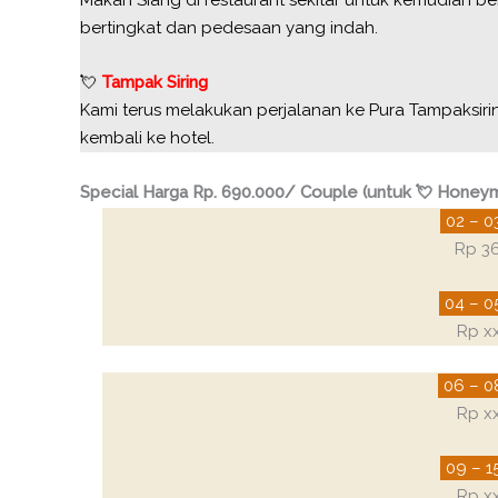
bertingkat dan pedesaan yang indah.
💘
Tampak Siring
Kami terus melakukan perjalanan ke Pura Tampaksirin
kembali ke hotel.
Special Harga Rp. 690.000/ Couple (untuk 💘 Honey
02 – 0
Rp 3
04 – 0
Rp x
06 – 0
Rp x
09 – 1
Rp x