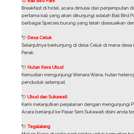
💘 Bali Bird Park
Breakfast di hotel, acara dimulai dari penjemputan 
pertama kali yang akan dikunjungi adalah Bali Bird 
berbagai Species burung yang telah disesuaikan den
💘
Desa Celuk
Selanjutnya berkunjung di desa Celuk di mana desa 
Perak.
💘
Hutan Kera Ubud
Kemudian mengunjungi Wenara Wana, hutan heteroge
penduduk setempat.
💘
Ubud dan Sukawati
Kami melanjutkan perjalanan dengan mengunjungi Pu
Acara berlanjut ke Pasar Seni Sukawati disini anda bi
💘
Tegalalang
Makan Siang di restaurant sekitar untuk kemudian be