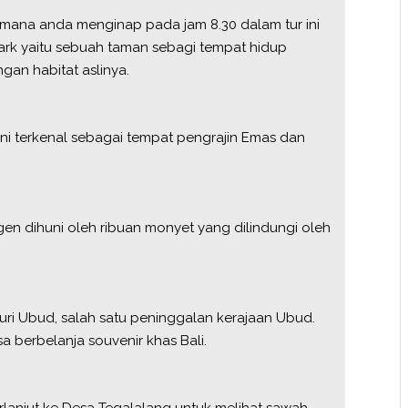
dimana anda menginap pada jam 8.30 dalam tur ini
Park yaitu sebuah taman sebagi tempat hidup
gan habitat aslinya.
ini terkenal sebagai tempat pengrajin Emas dan
n dihuni oleh ribuan monyet yang dilindungi oleh
ri Ubud, salah satu peninggalan kerajaan Ubud.
sa berbelanja souvenir khas Bali.
rlanjut ke Desa Tegalalang untuk melihat sawah