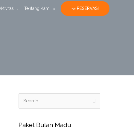
📣 RESERVASI
Aktivitas
Tentang Kami
S
e
a
Paket Bulan Madu
r
c