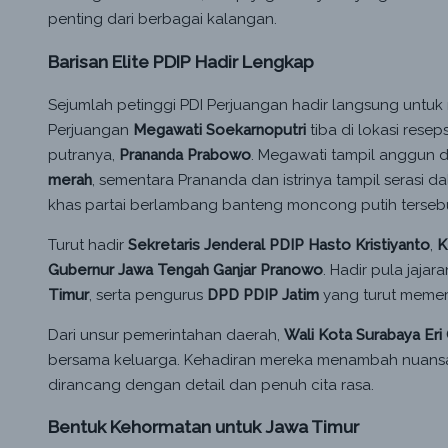
penting dari berbagai kalangan.
Barisan Elite PDIP Hadir Lengkap
Sejumlah petinggi PDI Perjuangan hadir langsung unt
Perjuangan
Megawati Soekarnoputri
tiba di lokasi resep
putranya,
Prananda Prabowo
. Megawati tampil anggun
merah
, sementara Prananda dan istrinya tampil serasi d
khas partai berlambang banteng moncong putih tersebu
Turut hadir
Sekretaris Jenderal PDIP Hasto Kristiyanto
,
K
Gubernur Jawa Tengah Ganjar Pranowo
. Hadir pula jajar
Timur
, serta pengurus
DPD PDIP Jatim
yang turut memer
Dari unsur pemerintahan daerah,
Wali Kota Surabaya Eri
bersama keluarga. Kehadiran mereka menambah nuans
dirancang dengan detail dan penuh cita rasa.
Bentuk Kehormatan untuk Jawa Timur