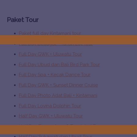
Paket Tour
Paket full day Kintamani tour
Full Day Bedugul + Tanah Lot Tour
Full Day GWK + Uluwatu Tour
Full Day Ubud dan Bali Bird Park Tour
Full Day Spa + Kecak Dance Tour
Full Day GWK + Sunset Dinner Cruise
Full Day Photo Adat Bali + Kintamani
Full Day Lovina Dolphin Tour
Half Day GWK + Uluwatu Tour
Half Day Taman Ayun & Tanah Lot Tour
Half Day Sukawati dan Ubud Tour