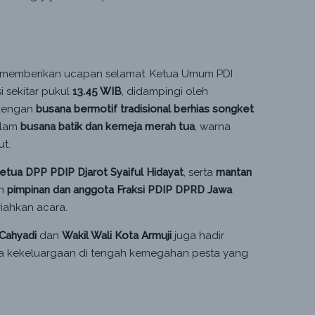
uk memberikan ucapan selamat. Ketua Umum PDI
si sekitar pukul
13.45 WIB
, didampingi oleh
 dengan
busana bermotif tradisional berhias songket
alam
busana batik dan kemeja merah tua
, warna
t.
etua DPP PDIP Djarot Syaiful Hidayat
, serta
mantan
an
pimpinan dan anggota Fraksi PDIP DPRD Jawa
iahkan acara.
 Cahyadi
dan
Wakil Wali Kota Armuji
juga hadir
a kekeluargaan di tengah kemegahan pesta yang