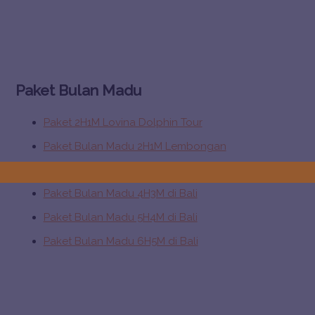
r
c
h
f
Paket Bulan Madu
o
r
Paket 2H1M Lovina Dolphin Tour
:
Paket Bulan Madu 2H1M Lembongan
Paket Bulan Madu 3H2M di Bali
Paket Bulan Madu 4H3M di Bali
Paket Bulan Madu 5H4M di Bali
Paket Bulan Madu 6H5M di Bali