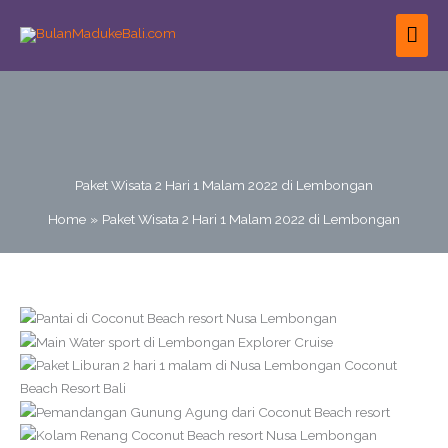
Skip
MAI
to
content
ME
Paket Wisata 2 Hari 1 Malam 2022 di Lembongan
Home
Paket Wisata 2 Hari 1 Malam 2022 di Lembongan