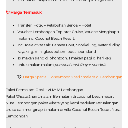
💘 Harga Termasuk:
Transfer: Hotel – Pelabuhan Benoa – Hotel
Voucher Lembongan Explorer Cruise, Vouche Menginap 1
malam di Coconut Beach Resort.
Include aktivitas air: Banana Bout, Snorkelling, water sliding,
kayaking, mini glass bottom bout, tour island
1x makan siang di phontoon, 1 makan pagi di hari ke 2
untuk makan malam
personal cost (bayar sendiri).
💘
Harga Special Honeymoon 2hari 1malam di Lembongan
Paket Bermalam Opsi II: 2H/1M Lembongan
Paket Wisata 2hari 1malam Bermalam di coconut beach resort
Nusa Lembongan paket wisata yang kami padukan Petualangan
cruise dan menginap 1 malam di villa Coconut Beach Resort Nusa
Lembongan.