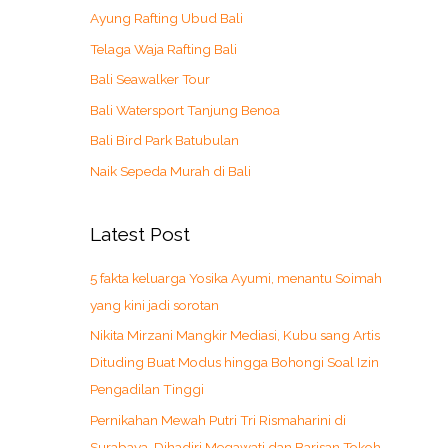
Ayung Rafting Ubud Bali
Telaga Waja Rafting Bali
Bali Seawalker Tour
Bali Watersport Tanjung Benoa
Bali Bird Park Batubulan
Naik Sepeda Murah di Bali
Latest Post
5 fakta keluarga Yosika Ayumi, menantu Soimah
yang kini jadi sorotan
Nikita Mirzani Mangkir Mediasi, Kubu sang Artis
Dituding Buat Modus hingga Bohongi Soal Izin
Pengadilan Tinggi
Pernikahan Mewah Putri Tri Rismaharini di
Surabaya, Dihadiri Megawati dan Barisan Tokoh