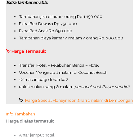
Extra tambahan sbb:
Tambahan jika di huni 1 orang Rp 1.150.000
Extra Bed Dewasa Rp 750.000
Extra Bed Anak Rp 650.000
Tambahan biaya kamar / malam / orang Rp. x00.000
💘 Harga Termasuk:
Transfer: Hotel – Pelabuhan Benoa – Hotel
Voucher Menginap 1 malam di Coconut Beach
1X makan pagi di hari ke 2
untuk makan siang & malam
personal cost (bayar sendiri)
💘
Harga Special Honeymoon 2hari 1malam di Lembongan
Info Tambahan
Harga di atas termasuk:
Antar jemput hotel,