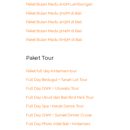
Paket Bulan Madu 2H1M Lembongan
f
o
Paket Bulan Madu 3H2M di Bali
r
Paket Bulan Madu 4H3M di Bali
:
Paket Bulan Madu 5H4M di Bali
Paket Bulan Madu 6H5M di Bali
Paket Tour
Paket full day Kintamani tour
Full Day Bedugul + Tanah Lot Tour
Full Day GWK + Uluwatu Tour
Full Day Ubud dan Bali Bird Park Tour
Full Day Spa + Kecak Dance Tour
Full Day GWK + Sunset Dinner Cruise
Full Day Photo Adat Bali + Kintamani