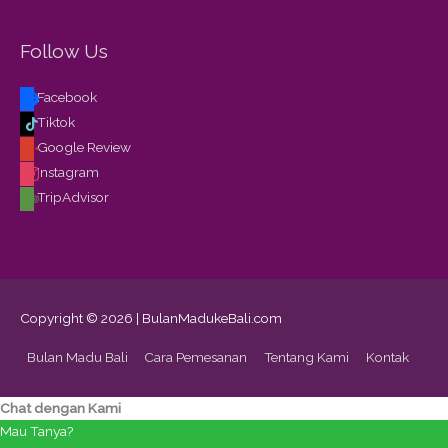
Follow Us
Facebook
Tiktok
Google Review
Instagram
TripAdvisor
Copyright © 2026 | BulanMadukeBali.com
Bulan Madu Bali
Cara Pemesanan
Tentang Kami
Kontak
Chat dengan Kami
Mau Tanya?