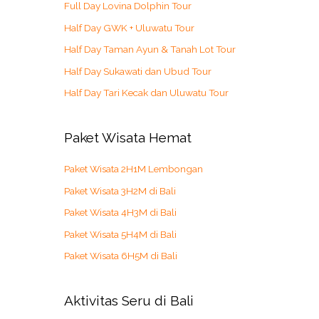
Full Day Lovina Dolphin Tour
Half Day GWK + Uluwatu Tour
Half Day Taman Ayun & Tanah Lot Tour
Half Day Sukawati dan Ubud Tour
Half Day Tari Kecak dan Uluwatu Tour
Paket Wisata Hemat
Paket Wisata 2H1M Lembongan
Paket Wisata 3H2M di Bali
Paket Wisata 4H3M di Bali
Paket Wisata 5H4M di Bali
Paket Wisata 6H5M di Bali
Aktivitas Seru di Bali