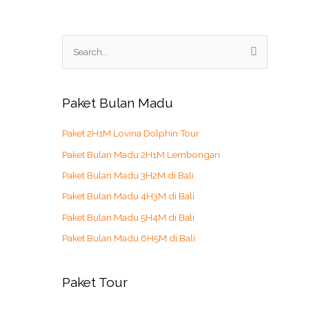
S
e
a
r
Paket Bulan Madu
c
Paket 2H1M Lovina Dolphin Tour
h
Paket Bulan Madu 2H1M Lembongan
f
o
Paket Bulan Madu 3H2M di Bali
r
Paket Bulan Madu 4H3M di Bali
:
Paket Bulan Madu 5H4M di Bali
Paket Bulan Madu 6H5M di Bali
Paket Tour