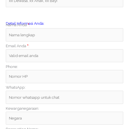
Detail Informasi Anda:
Nama Anda
*
:
Email Anda
*
:
Phone:
WhatsApp:
Kewarganegaraan: