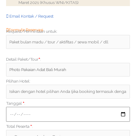
Maret 2021 (Khusus WNI/KITAS)
Email Kontak / Request
Formulir Reservasi
Request/Permintaan untuk:
Detail Paket/Tour
*
:
Pilihan Hotel:
Tanggal
*
:
Total Peserta
*
: