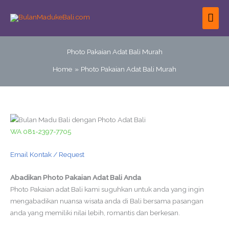
Skip
MAI
to
content
ME
Photo Pakaian Adat Bali Murah
Home
Photo Pakaian Adat Bali Murah
WA 081-2397-7705
Email Kontak / Request
Abadikan Photo Pakaian Adat Bali Anda
Photo Pakaian adat Bali kami suguhkan untuk anda yang ingin
mengabadikan nuansa wisata anda di Bali bersama pasangan
anda yang memiliki nilai lebih, romantis dan berkesan.