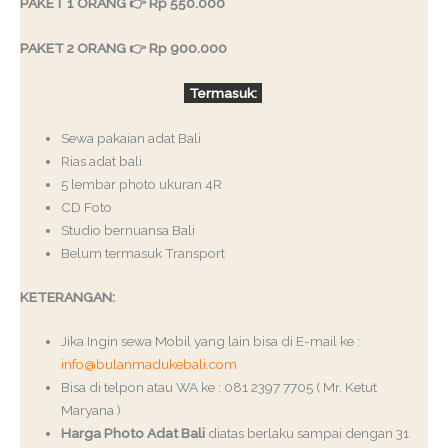
PAKET 1 ORANG 👉 Rp 550.000
PAKET 2 ORANG 👉 Rp 900.000
Termasuk:
Sewa pakaian adat Bali
Rias adat bali
5 lembar photo ukuran 4R
CD Foto
Studio bernuansa Bali
Belum termasuk Transport
KETERANGAN:
Jika Ingin sewa Mobil yang lain bisa di E-mail ke :
info@bulanmadukebali.com
Bisa di telpon atau WA ke : 081 2397 7705 ( Mr. Ketut
Maryana )
Harga Photo Adat Bali
diatas berlaku sampai dengan 31