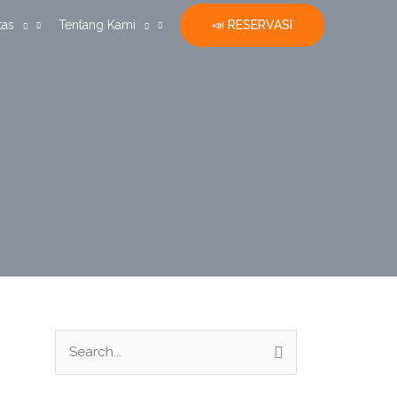
📣 RESERVASI
tas
Tentang Kami
S
e
a