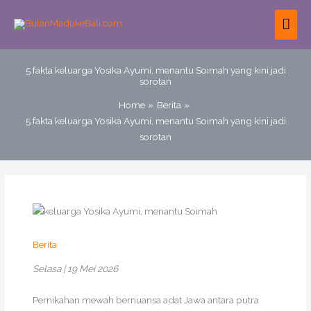
Skip
MAI
to
content
ME
5 fakta keluarga Yosika Ayumi, menantu Soimah yang kini jadi
sorotan
Home
Berita
5 fakta keluarga Yosika Ayumi, menantu Soimah yang kini jadi
sorotan
Berita
Selasa | 19 Mei 2026
Pernikahan mewah bernuansa adat Jawa antara putra