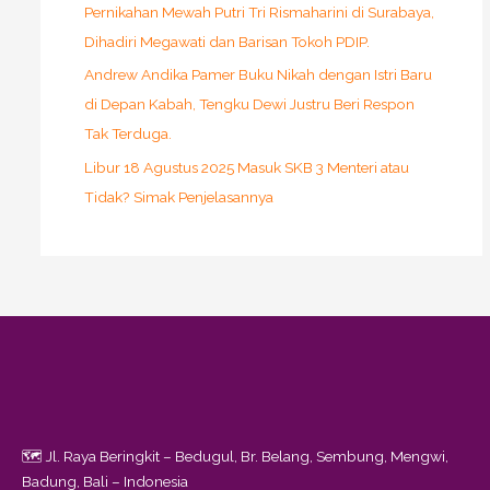
Pernikahan Mewah Putri Tri Rismaharini di Surabaya,
Dihadiri Megawati dan Barisan Tokoh PDIP.
Andrew Andika Pamer Buku Nikah dengan Istri Baru
di Depan Kabah, Tengku Dewi Justru Beri Respon
Tak Terduga.
Libur 18 Agustus 2025 Masuk SKB 3 Menteri atau
Tidak? Simak Penjelasannya
🗺️ Jl. Raya Beringkit – Bedugul, Br. Belang, Sembung, Mengwi,
Badung, Bali – Indonesia