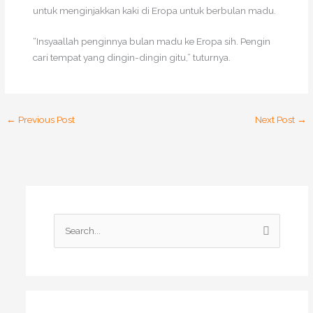
untuk menginjakkan kaki di Eropa untuk berbulan madu.
“Insyaallah penginnya bulan madu ke Eropa sih. Pengin
cari tempat yang dingin-dingin gitu,” tuturnya.
←
Previous Post
Next Post
→
S
e
a
r
c