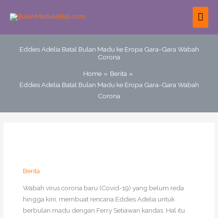
Skip
MAI
to
content
ME
Eddies Adelia Batal Bulan Madu ke Eropa Gara-Gara Wabah
Corona
Home
Berita
Eddies Adelia Batal Bulan Madu ke Eropa Gara-Gara Wabah
Corona
Berita
Wabah virus corona baru (Covid-19) yang belum reda
hingga kini, membuat rencana Eddies Adelia untuk
berbulan madu dengan Ferry Setiawan kandas. Hal itu