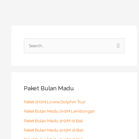
S
e
a
r
c
h
Paket Bulan Madu
f
o
Paket 2H1M Lovina Dolphin Tour
r
Paket Bulan Madu 2H1M Lembongan
:
Paket Bulan Madu 3H2M di Bali
Paket Bulan Madu 4H3M di Bali