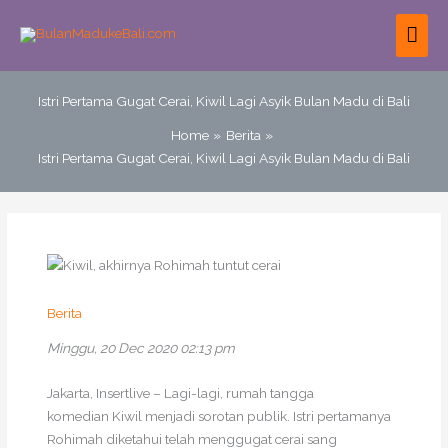
Skip
MAI
to
content
ME
Istri Pertama Gugat Cerai, Kiwil Lagi Asyik Bulan Madu di Bali
Home
Berita
Istri Pertama Gugat Cerai, Kiwil Lagi Asyik Bulan Madu di Bali
Berita
Minggu, 20 Dec 2020 02:13 pm
Jakarta, Insertlive – Lagi-lagi, rumah tangga
komedian Kiwil menjadi sorotan publik. Istri pertamanya
Rohimah diketahui telah menggugat cerai sang