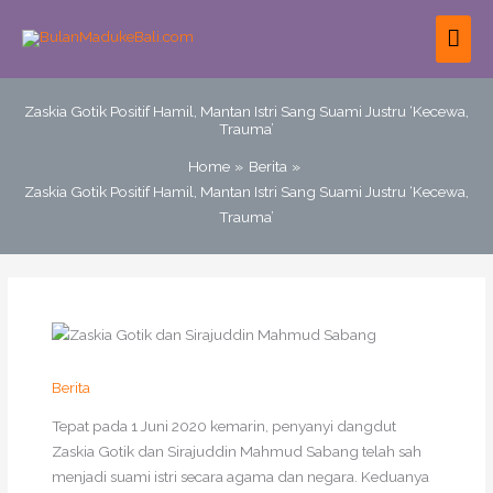
Skip
MAI
to
content
ME
Zaskia Gotik Positif Hamil, Mantan Istri Sang Suami Justru ‘Kecewa,
Trauma’
Home
Berita
Zaskia Gotik Positif Hamil, Mantan Istri Sang Suami Justru ‘Kecewa,
Trauma’
Berita
Tepat pada 1 Juni 2020 kemarin, penyanyi dangdut
Zaskia Gotik dan Sirajuddin Mahmud Sabang telah sah
menjadi suami istri secara agama dan negara. Keduanya