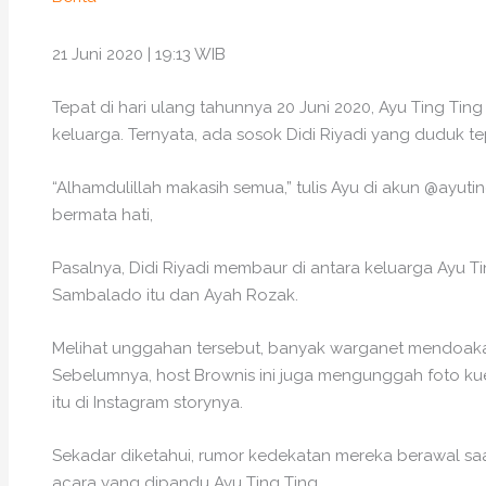
21 Juni 2020 | 19:13 WIB
Tepat di hari ulang tahunnya 20 Juni 2020, Ayu Ting 
keluarga. Ternyata, ada sosok Didi Riyadi yang duduk te
“Alhamdulillah makasih semua,” tulis Ayu di akun @ayutin
bermata hati,
Pasalnya, Didi Riyadi membaur di antara keluarga Ayu Ti
Sambalado itu dan Ayah Rozak.
Melihat unggahan tersebut, banyak warganet mendoakan
Sebelumnya, host Brownis ini juga mengunggah foto ku
itu di Instagram storynya.
Sekadar diketahui, rumor kedekatan mereka berawal saa
acara yang dipandu Ayu Ting Ting.