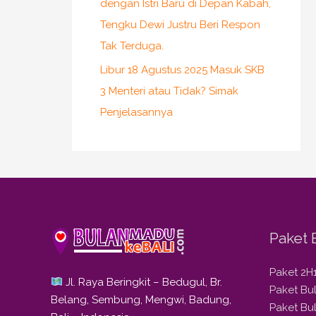
dengan Istri Baru di Depan Kabah,
Tengku Dewi Justru Beri Respon
Tak Terduga.
Libur 18 Agustus 2025 Masuk SKB
3 Menteri atau Tidak? Simak
Penjelasannya
Paket 
Paket 2H
Jl. Raya Beringkit – Bedugul, Br.
Paket B
Belang, Sembung, Mengwi, Badung,
Paket Bu