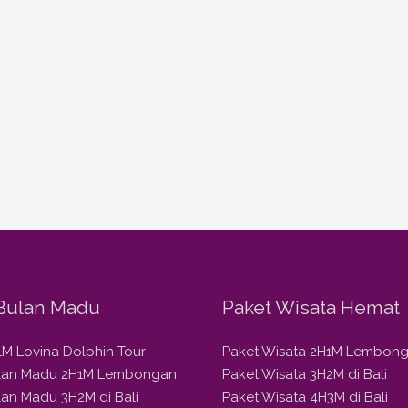
Bulan Madu
Paket Wisata Hemat
1M Lovina Dolphin Tour
Paket Wisata 2H1M Lembon
ulan Madu 2H1M Lembongan
Paket Wisata 3H2M di Bali
lan Madu 3H2M di Bali
Paket Wisata 4H3M di Bali