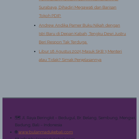
Surabaya, Dihadiri Megawati dan Barisan
Tokoh PDIP.
Andrew Andika Pamer Buku Nikah dengan
Istri Baru di Depan Kabah, Tengku Dewi Justru
Beri Respon Tak Terduga.
Libur 18 Agustus 2025 Masuk SKB 3 Menteri
atau Tidak? Simak Penjelasannya
🗺️ Jl. Raya Beringkit – Bedugul, Br. Belang, Sembung, Mengwi,
Badung, Bali – Indonesia
🌐
www.bulanmadukebali.com
📧 info@bulanmadukebali.com