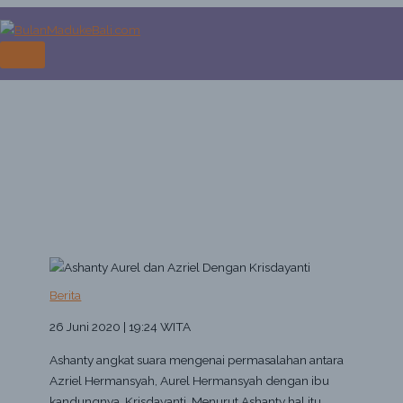
Skip
to
Ashanty Sebut Masalah Aurel dan
content
MAIN
Azriel Dengan Krisdayanti Hanya
MENU
Salah Paham
Home
Berita
Ashanty Sebut Masalah Aurel dan Azriel Dengan Krisdayanti Hanya
Salah Paham
Berita
26 Juni 2020 | 19:24 WITA
Ashanty angkat suara mengenai permasalahan antara
Azriel Hermansyah, Aurel Hermansyah dengan ibu
kandungnya, Krisdayanti. Menurut Ashanty hal itu