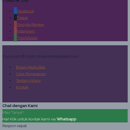
Facebook
Tiktok
Google Review
Instagram
TripAdvisor
Copyright © 2026 | BulanMadukeBali.com
Bulan Madu Bali
Cara Pemesanan
Tentang Kami
Kontak
Chat dengan Kami
Mau Tanya?
Hai! Klik untuk kontak kami via
Whatsapp
Respon cepat