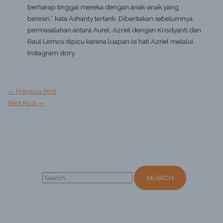
berharap tinggal mereka dengan anak-anak yang
beresin,” kata Ashanty tertarik. Diberitakan sebelumnya,
permasalahan antara Aurel, Azriel dengan Krisdyanti dan
Raul Lemos dipicu karena luapan isi hati Azriel melalui
Instagram story.
←
Previous Post
Next Post
→
S
e
a
r