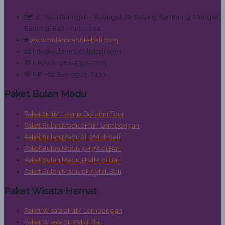
🗺️ Jl. Raya Beringkit – Bedugul, Br. Belang, Sembung, Mengwi,
Badung, Bali – Indonesia
🌐
www.bulanmadukebali.com
📧 info@bulanmadukebali.com
💬 HP/WA: 081-2397-7705
💬 HP: +62 819-9903-6130
Paket Bulan Madu
Paket 2H1M Lovina Dolphin Tour
Paket Bulan Madu 2H1M Lembongan
Paket Bulan Madu 3H2M di Bali
Paket Bulan Madu 4H3M di Bali
Paket Bulan Madu 5H4M di Bali
Paket Bulan Madu 6H5M di Bali
Paket Wisata Hemat
Paket Wisata 2H1M Lembongan
Paket Wisata 3H2M di Bali