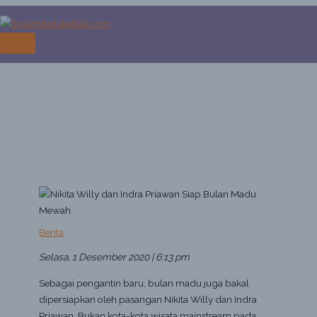
Skip
to
Nikita Willy dan Indra Priawan
content
MAIN
Siap Bulan Madu Mewah ke
MENU
Antartika
Home
Berita
Nikita Willy dan Indra Priawan Siap Bulan Madu Mewah ke Antartika
Berita
Selasa, 1 Desember 2020 | 6:13 pm
Sebagai pengantin baru, bulan madu juga bakal
dipersiapkan oleh pasangan Nikita Willy dan Indra
Priawan. Bukan kota-kota wisata mainstream pada