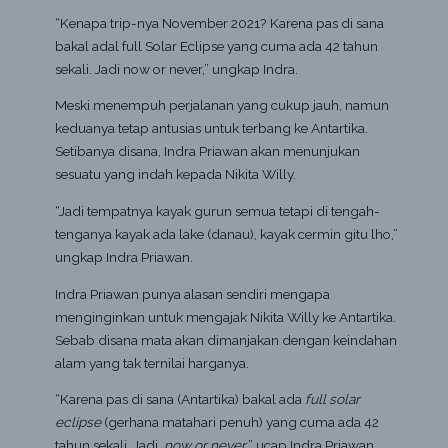
“Kenapa trip-nya November 2021? Karena pas di sana
bakal adal full Solar Eclipse yang cuma ada 42 tahun
sekali. Jadi now or never,” ungkap Indra.
Meski menempuh perjalanan yang cukup jauh, namun
keduanya tetap antusias untuk terbang ke Antartika.
Setibanya disana, Indra Priawan akan menunjukan
sesuatu yang indah kepada Nikita Willy.
“Jadi tempatnya kayak gurun semua tetapi di tengah-
tenganya kayak ada lake (danau), kayak cermin gitu lho,”
ungkap Indra Priawan.
Indra Priawan punya alasan sendiri mengapa
menginginkan untuk mengajak Nikita Willy ke Antartika.
Sebab disana mata akan dimanjakan dengan keindahan
alam yang tak ternilai harganya.
“Karena pas di sana (Antartika) bakal ada
full solar
eclipse
(gerhana matahari penuh) yang cuma ada 42
tahun sekali. Jadi,
now or never
,” ucap Indra Priawan.