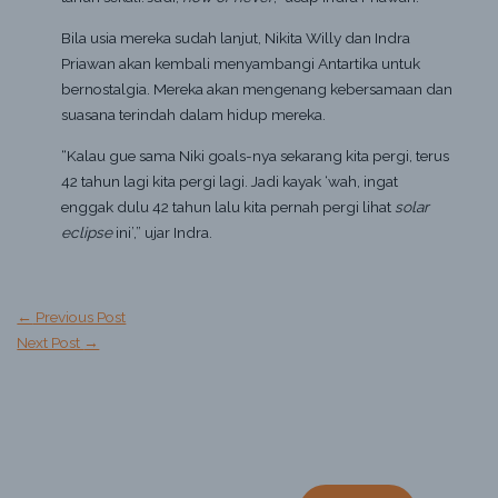
Bila usia mereka sudah lanjut, Nikita Willy dan Indra
Priawan akan kembali menyambangi Antartika untuk
bernostalgia. Mereka akan mengenang kebersamaan dan
suasana terindah dalam hidup mereka.
“Kalau gue sama Niki goals-nya sekarang kita pergi, terus
42 tahun lagi kita pergi lagi. Jadi kayak ‘wah, ingat
enggak dulu 42 tahun lalu kita pernah pergi lihat
solar
eclipse
ini’,” ujar Indra.
←
Previous Post
Next Post
→
S