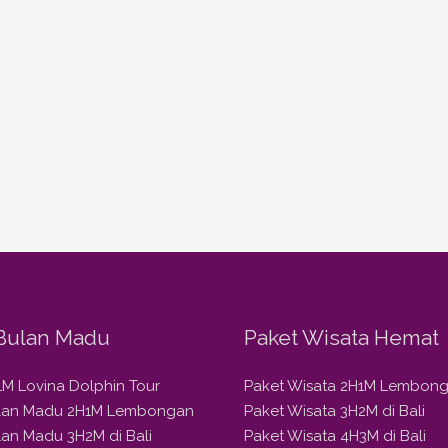
Bulan Madu
Paket Wisata Hemat
1M Lovina Dolphin Tour
Paket Wisata 2H1M Lembon
ulan Madu 2H1M Lembongan
Paket Wisata 3H2M di Bali
lan Madu 3H2M di Bali
Paket Wisata 4H3M di Bali