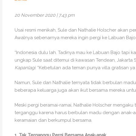
20 November 2020 | 7.43 pm
Usai resmi menikah, Sule dan Nathalie Holscher akan pe
Awalnya sebenarnya mereka ingin pergi ke Labuan Bajo, 
“Indonesia dulu lah. Tadinya mau ke Labuan Bajo tapi ka
ungkap Sule saat ditemui di kawasan Tendean, Jakarta Sel
Kapanlagi
. “Kebetulan ada teman punya villa gratisan ya
Namun, Sule dan Nathalie ternyata tidak berbulan madu
beberapa keluarga juga akan ikut bersama mereka unt
Meski pergi beramai-ramai, Nathalie Holscher mengaku 
terganggu karena harus berbulan madu dengan anak-ana
keramaian dan berkumpul bersama.
1. Tak Terganggu Pergi Bersama Anak-anak