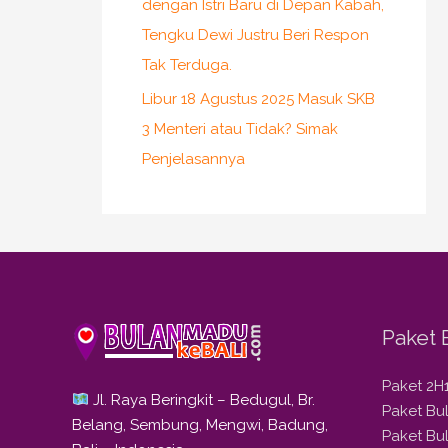
dengan Istri Baru di Depan Kabah,
Tengku Dewi Justru Beri Respon
Tak Terduga.
Libur 18 Agustus 2025 Masuk SKB
3 Menteri atau Tidak? Simak
Penjelasannya
Paket 
Paket 2H
Jl. Raya Beringkit – Bedugul, Br.
Paket B
Belang, Sembung, Mengwi, Badung,
Paket Bu