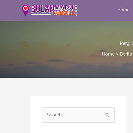
Skip
Home
to
content
Pergi
Home
Berita
S
e
a