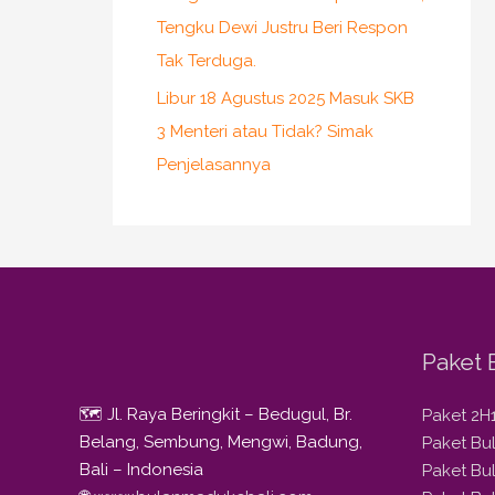
Tengku Dewi Justru Beri Respon
Tak Terduga.
Libur 18 Agustus 2025 Masuk SKB
3 Menteri atau Tidak? Simak
Penjelasannya
Paket 
🗺️ Jl. Raya Beringkit – Bedugul, Br.
Paket 2H
Belang, Sembung, Mengwi, Badung,
Paket B
Bali – Indonesia
Paket Bu