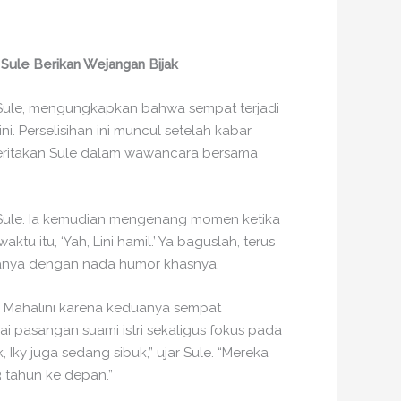
, Sule Berikan Wejangan Bijak
 Sule, mengungkapkan bahwa sempat terjadi
ini. Perselisihan ini muncul setelah kabar
iceritakan Sule dalam wawancara bersama
ar Sule. Ia kemudian mengenang momen ketika
u itu, ‘Yah, Lini hamil.’ Ya baguslah, terus
danya dengan nada humor khasnya.
 Mahalini karena keduanya sempat
pasangan suami istri sekaligus fokus pada
 Iky juga sedang sibuk,” ujar Sule. “Mereka
3 tahun ke depan.”