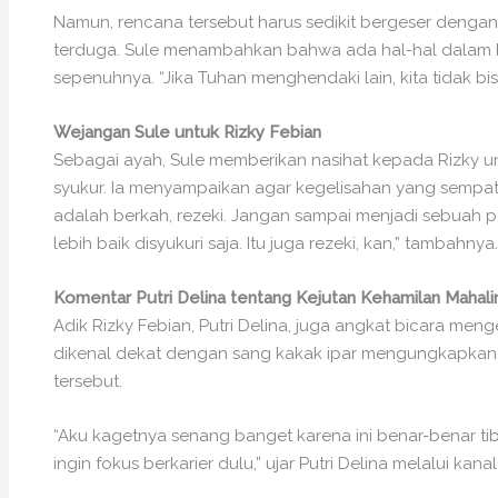
Namun, rencana tersebut harus sedikit bergeser denga
terduga. Sule menambahkan bahwa ada hal-hal dalam h
sepenuhnya. “Jika Tuhan menghendaki lain, kita tidak bi
Wejangan Sule untuk Rizky Febian
Sebagai ayah, Sule memberikan nasihat kepada Rizky u
syukur. Ia menyampaikan agar kegelisahan yang sempat 
adalah berkah, rezeki. Jangan sampai menjadi sebuah pe
lebih baik disyukuri saja. Itu juga rezeki, kan,” tambahnya.
Komentar Putri Delina tentang Kejutan Kehamilan Mahalin
Adik Rizky Febian, Putri Delina, juga angkat bicara meng
dikenal dekat dengan sang kakak ipar mengungkapkan 
tersebut.
“Aku kagetnya senang banget karena ini benar-benar tib
ingin fokus berkarier dulu,” ujar Putri Delina melalui kan