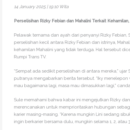
14 January 2025 | 19:10 Wita
Perselisihan Rizky Febian dan Mahalini Terkait Kehamilan
Pelawak ternama dan ayah dari penyanyi Rizky Febian,
perselisihan kecil antara Rizky Febian dan istrinya, Mahal
kehamilan Mahalini yang tidak terduga. Hal tersebut d
Rumpi Trans TV.
“Sempat ada sedikit perselisihan di antara mereka,” uj
putranya mengabarkan berita tersebut. “Iky menelepon wakt
mau bagaimana lagi, masa mau dimasukkan lagi,” can
Sule memahami bahwa kabar ini mengejutkan Rizky dan
merencanakan untuk memprioritaskan hubungan sebagai 
karier masing-masing. “Karena mungkin Lini sedang sibuk,
ingin berkarier bersama dulu, mungkin selama 1, 2, atau 