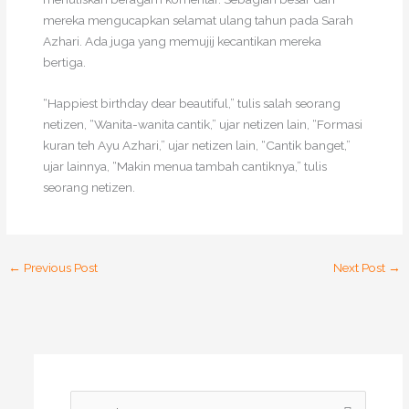
mereka mengucapkan selamat ulang tahun pada Sarah
Azhari. Ada juga yang memujij kecantikan mereka
bertiga.
“Happiest birthday dear beautiful,” tulis salah seorang
netizen, “Wanita-wanita cantik,” ujar netizen lain, “Formasi
kuran teh Ayu Azhari,” ujar netizen lain, “Cantik banget,”
ujar lainnya, “Makin menua tambah cantiknya,” tulis
seorang netizen.
←
Previous Post
Next Post
→
S