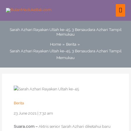
Skip
MAI
to
content
ME
Sarah Azhari Rayakan Ultah ke-45, 3 Bersaudara Azhari Tampil
Memukau
Home
Berita
Sarah Azhari Rayakan Ultah ke-45, 3 Bersaudara Azhari Tampil
Memukau
Berita
23 June 2021 | 7:32 am
Suara.com –
Aktris senior Sarah Azhari diketahui baru