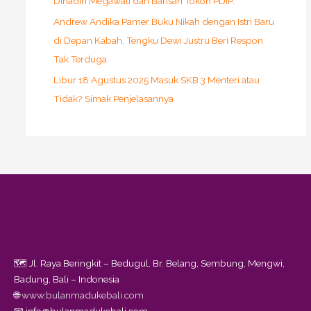
Dihadiri Megawati dan Barisan Tokoh PDIP.
Andrew Andika Pamer Buku Nikah dengan Istri Baru
di Depan Kabah, Tengku Dewi Justru Beri Respon
Tak Terduga.
Libur 18 Agustus 2025 Masuk SKB 3 Menteri atau
Tidak? Simak Penjelasannya
🗺️ Jl. Raya Beringkit – Bedugul, Br. Belang, Sembung, Mengwi,
Badung, Bali – Indonesia
🌐
www.bulanmadukebali.com