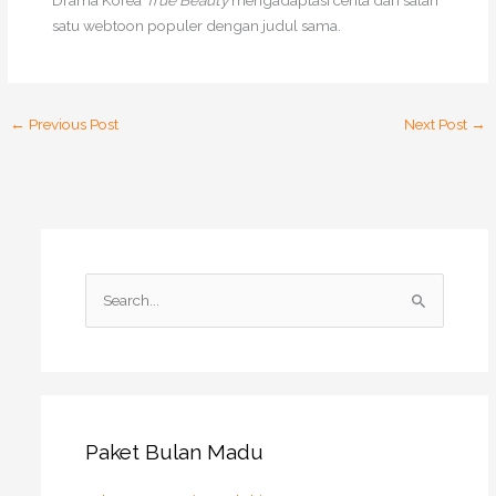
Drama Korea
True Beauty
mengadaptasi cerita dari salah
satu webtoon populer dengan judul sama.
←
Previous Post
Next Post
→
S
e
a
r
c
h
Paket Bulan Madu
f