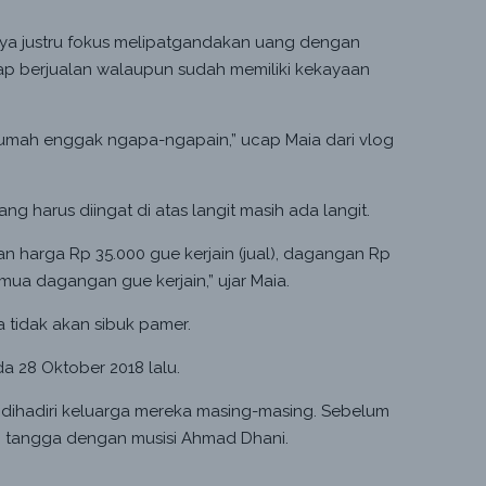
ya justru fokus melipatgandakan uang dengan
etap berjualan walaupun sudah memiliki kekayaan
umah enggak ngapa-ngapain,” ucap Maia dari vlog
ng harus diingat di atas langit masih ada langit.
 harga Rp 35.000 gue kerjain (jual), dagangan Rp
emua dagangan gue kerjain,” ujar Maia.
tidak akan sibuk pamer.
a 28 Oktober 2018 lalu.
a dihadiri keluarga mereka masing-masing. Sebelum
 tangga dengan musisi Ahmad Dhani.