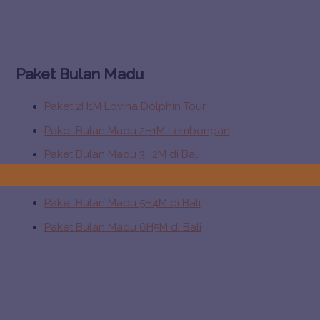
c
h
f
Paket Bulan Madu
o
r
Paket 2H1M Lovina Dolphin Tour
:
Paket Bulan Madu 2H1M Lembongan
Paket Bulan Madu 3H2M di Bali
Paket Bulan Madu 4H3M di Bali
Paket Bulan Madu 5H4M di Bali
Paket Bulan Madu 6H5M di Bali