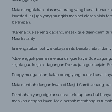
Maia mengatakan, biasanya orang yang benar-benar ka
investasi. Itu juga yang mungkin menjadi alasan Maia t
berlimpah.
“Karena gue seneng dagang, masak gue diam-diam di r
Maia Estianty.
Ia mengatakan bahwa kekayaan itu bersifat relatif dan ya
“Gue enggak pernah merasa diri gue kaya. Gue dagangan
10 juta gue kerjain, dagangan Rp 100 juta gue kerjain. S
Poppy mengatakan, kalau orang yang benar-benar kaya 
Maia menikah dengan Irwan di Masjid Camii, Jepang, pad
Pernikahan yang digelar secara tertutup tersebut hany
menikah dengan Irwan, Maia pernah membangun rumah