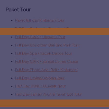
Paket Tour
Paket full day Kintamani tour
Full Day Bedugul + Tanah Lot Tour
Full Day GWK + Uluwatu Tour
Full Day Ubud dan Bali Bird Park Tour
Full Day Spa + Kecak Dance Tour
Full Day GWK + Sunset Dinner Cruise
Full Day Photo Adat Bali + Kintamani
Full Day Lovina Dolphin Tour
Half Day GWK + Uluwatu Tour
Half Day Taman Ayun & Tanah Lot Tour
Half Day Sukawati dan Ubud Tour