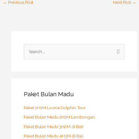
←
Previous Post
Next Post
→
S
e
a
r
c
h
Paket Bulan Madu
f
o
Paket 2H1M Lovina Dolphin Tour
r
Paket Bulan Madu 2H1M Lembongan
:
Paket Bulan Madu 3H2M di Bali
Paket Bulan Madu 4H3M di Bali