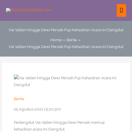
Skip
MAI
to
content
ME
Via Vallen hingga Dewi Perssik Puji Kehadiran Acara Ini Dangdut
Home
Berita
Via Vallen hingga Dewi Perssik Puji Kehadiran Acara Ini Dangdut
Berita
25 Agustus 2021 | 9:20 pm
Pedangdut Via Vallen hingga Dewi Perssik memuji
kehadiran acara Ini Dangdut.